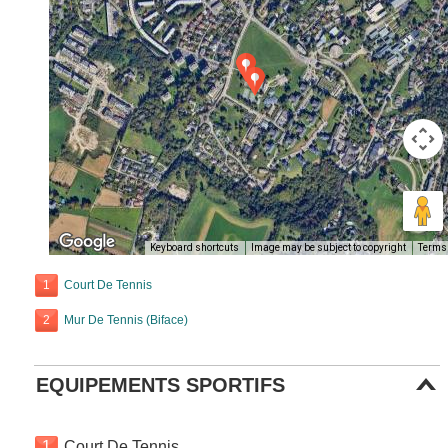
Keyboard shortcuts
Image may be subject to copyright
Terms
1
Court De Tennis
2
Mur De Tennis (Biface)
EQUIPEMENTS SPORTIFS
1
Court De Tennis