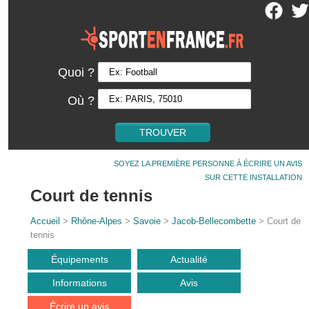
Quoi ?
Où ?
SOYEZ LA PREMIÈRE PERSONNE À ÉCRIRE UN AVIS
SUR CETTE INSTALLATION
Court de tennis
Accueil
>
Rhône-Alpes
>
Savoie
>
Jacob-Bellecombette
> Court de
tennis
Équipements
Actualité
Informations
Avis
Écrire un avis