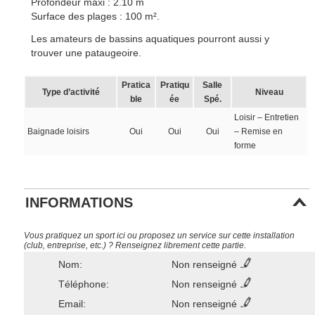
Profondeur maxi : 2.10 m
Surface des plages : 100 m².
Les amateurs de bassins aquatiques pourront aussi y
trouver une pataugeoire.
Pratica
Pratiqu
Salle
Type d’activité
Niveau
ble
ée
Spé.
Loisir – Entretien
Baignade loisirs
Oui
Oui
Oui
– Remise en
forme
INFORMATIONS
Vous pratiquez un sport ici ou proposez un service sur cette installation
(club, entreprise, etc.) ? Renseignez librement cette partie.
Nom:
Non renseigné
Téléphone:
Non renseigné
Email:
Non renseigné