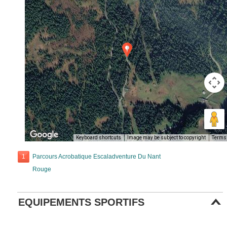
Keyboard shortcuts
Image may be subject to copyright
Terms
1
Parcours Acrobatique Escaladventure Du Nant
Rouge
EQUIPEMENTS SPORTIFS