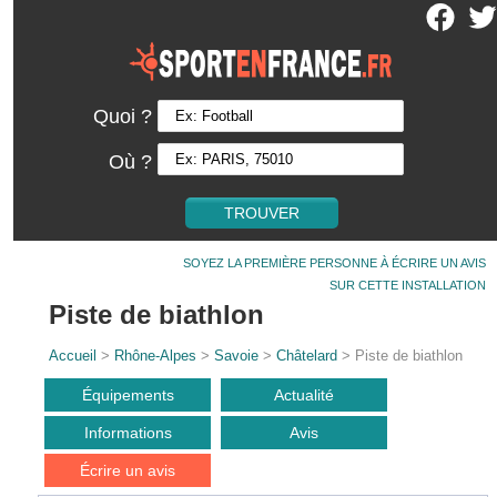
Quoi ?
Où ?
SOYEZ LA PREMIÈRE PERSONNE À ÉCRIRE UN AVIS
SUR CETTE INSTALLATION
Piste de biathlon
Accueil
>
Rhône-Alpes
>
Savoie
>
Châtelard
> Piste de biathlon
Équipements
Actualité
Informations
Avis
Écrire un avis