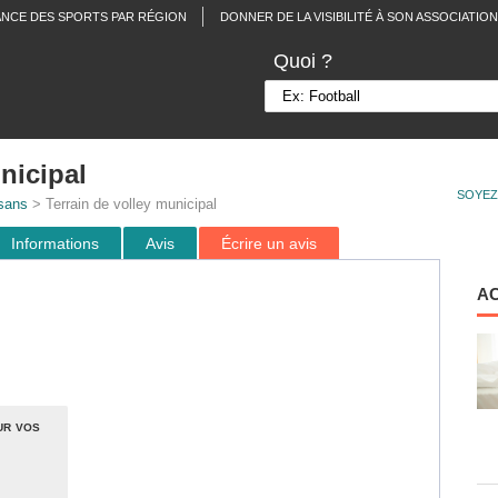
ANCE DES SPORTS PAR RÉGION
DONNER DE LA VISIBILITÉ À SON ASSOCIATION
Quoi ?
nicipal
SOYEZ
sans
> Terrain de volley municipal
Informations
Avis
Écrire un avis
A
ur vos