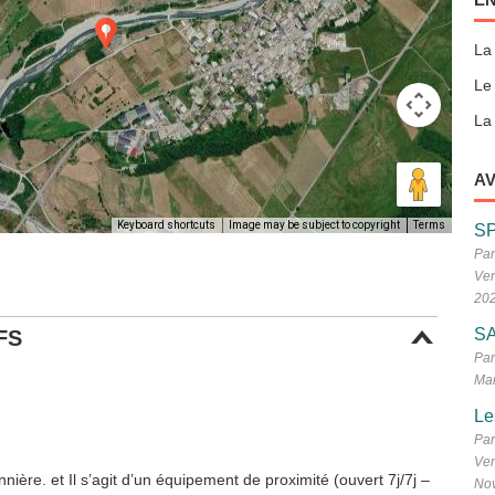
La
Le
La 
AV
Keyboard shortcuts
Image may be subject to copyright
Terms
S
Par
Ven
20
SA
FS
Par
Mar
Le
Par
Ven
nière. et Il s’agit d’un équipement de proximité (ouvert 7j/7j –
No