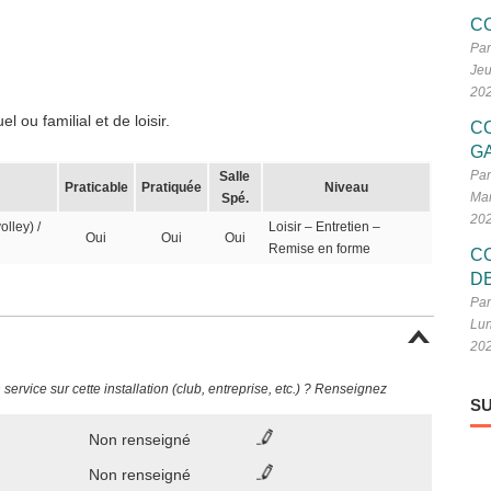
C
Par
Jeu
20
 ou familial et de loisir.
C
G
Par
Salle
Praticable
Pratiquée
Niveau
Mar
Spé.
20
olley) /
Loisir – Entretien –
Oui
Oui
Oui
Remise en forme
C
D
Par
Lun
20
ervice sur cette installation (club, entreprise, etc.) ? Renseignez
SU
Non renseigné
Non renseigné