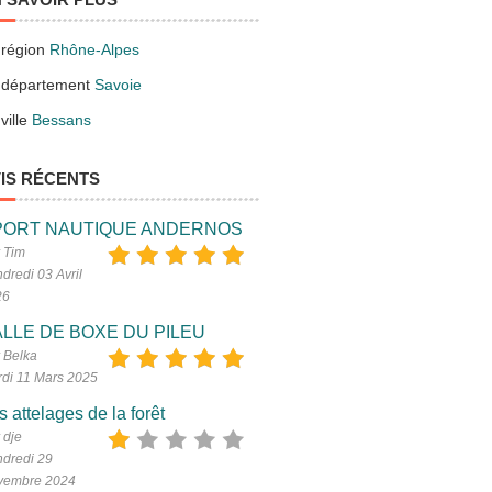
 région
Rhône-Alpes
 département
Savoie
ville
Bessans
IS RÉCENTS
PORT NAUTIQUE ANDERNOS
 Tim
dredi 03 Avril
26
LLE DE BOXE DU PILEU
 Belka
di 11 Mars 2025
s attelages de la forêt
 dje
dredi 29
vembre 2024