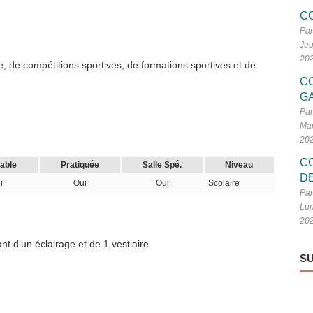
C
Par
Jeu
20
, de compétitions sportives, de formations sportives et de
C
G
Par
Mar
20
C
cable
Pratiquée
Salle Spé.
Niveau
D
i
Oui
Oui
Scolaire
Par
Lun
20
nt d’un éclairage et de 1 vestiaire
SU