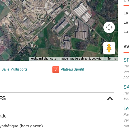
La
Le
La 
AV
Keyboard shortcuts
Image may be subject to copyright
Terms
S
Par
Salle Multisports
3
Plateau Sportif
Ven
20
SA
Par
FS
Mar
Le
Par
lade
Ven
 synthétique (hors gazon)
No