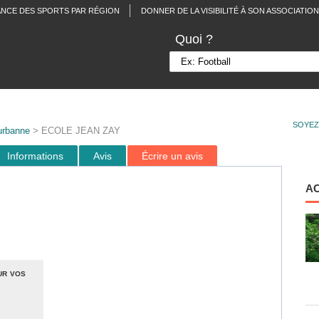
ANCE DES SPORTS PAR RÉGION
DONNER DE LA VISIBILITÉ À SON ASSOCIATION
Quoi ?
SOYEZ
eurbanne
> ECOLE JEAN ZAY
Informations
Avis
Écrire un avis
A
ur vos