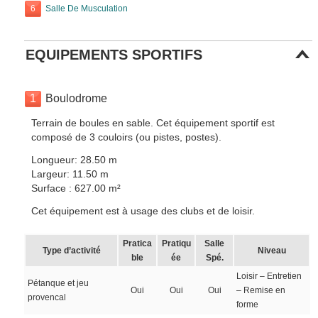
6
Salle De Musculation
EQUIPEMENTS SPORTIFS
1
Boulodrome
Terrain de boules en sable. Cet équipement sportif est
composé de 3 couloirs (ou pistes, postes).
Longueur: 28.50 m
Largeur: 11.50 m
Surface : 627.00 m²
Cet équipement est à usage des clubs et de loisir.
Pratica
Pratiqu
Salle
Type d’activité
Niveau
ble
ée
Spé.
Loisir – Entretien
Pétanque et jeu
Oui
Oui
Oui
– Remise en
provencal
forme