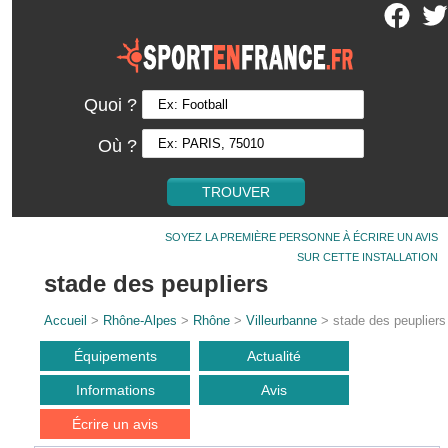
Quoi ?
Où ?
SOYEZ LA PREMIÈRE PERSONNE À ÉCRIRE UN AVIS
SUR CETTE INSTALLATION
stade des peupliers
Accueil
>
Rhône-Alpes
>
Rhône
>
Villeurbanne
> stade des peupliers
Équipements
Actualité
Informations
Avis
Écrire un avis