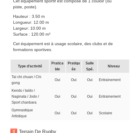
Cet équipement sportif est composé de 1 couloir (ou
piste, poste).
Hauteur : 3.50 m
Longueur: 12.00 m
Largeur: 10.00 m
Surface : 120.00 m²
Cet équipement est à usage scolaire, des clubs et de
formations sportives.
Pratica
Pratiqu
Salle
Type d’activité
Niveau
ble
ée
Spé.
Tai chi chuan / Chi
Oui
Oui
Oui
Entrainement
gong
Kendo / Iaïdo /
Naginata / Jodo /
Oui
Oui
Oui
Entrainement
Sport chanbara
Gymnastique
Oui
Oui
Oui
Scolaire
Artistique
4
Terrain De Rugby