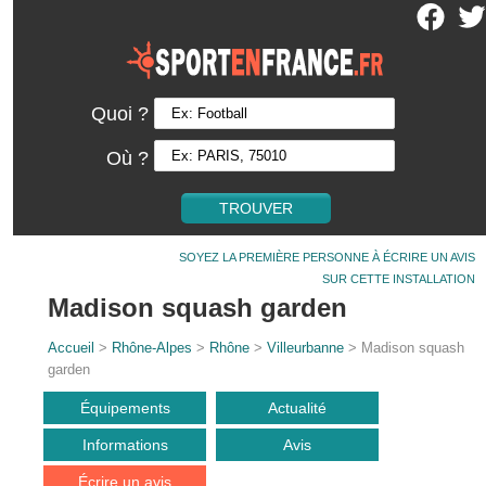
Quoi ?
Où ?
SOYEZ LA PREMIÈRE PERSONNE À ÉCRIRE UN AVIS
SUR CETTE INSTALLATION
Madison squash garden
Accueil
>
Rhône-Alpes
>
Rhône
>
Villeurbanne
> Madison squash
garden
Équipements
Actualité
Informations
Avis
Écrire un avis