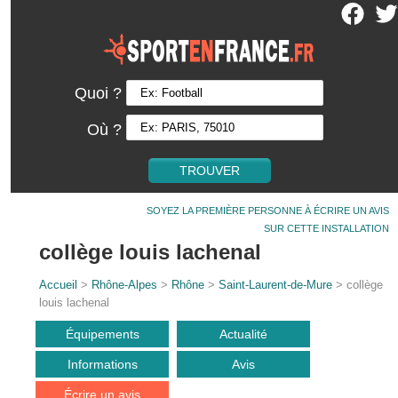
Quoi ?
Où ?
SOYEZ LA PREMIÈRE PERSONNE À ÉCRIRE UN AVIS
SUR CETTE INSTALLATION
collège louis lachenal
Accueil
>
Rhône-Alpes
>
Rhône
>
Saint-Laurent-de-Mure
> collège
louis lachenal
Équipements
Actualité
Informations
Avis
Écrire un avis