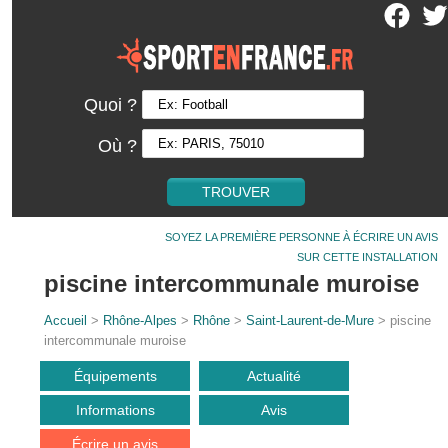
Quoi ?
Où ?
SOYEZ LA PREMIÈRE PERSONNE À ÉCRIRE UN AVIS
SUR CETTE INSTALLATION
piscine intercommunale muroise
Accueil
>
Rhône-Alpes
>
Rhône
>
Saint-Laurent-de-Mure
> piscine
intercommunale muroise
Équipements
Actualité
Informations
Avis
Écrire un avis