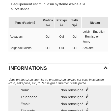
L’équipement est muni d’un système d’aide à la
surveillance.
Pratica
Pratiqu
Salle
Type d’activité
Niveau
ble
ée
Spé.
Loisir – Entretien
Aquagym
Oui
Oui
Oui
– Remise en
forme
Baignade loisirs
Oui
Oui
Oui
Scolaire
INFORMATIONS
Vous pratiquez un sport ici ou proposez un service sur cette installation
(club, entreprise, etc.) ? Renseignez librement cette partie.
Nom:
Non renseigné
Téléphone:
Non renseigné
Email:
Non renseigné
Site web:
Non renseigné