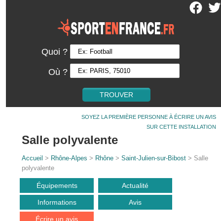
Quoi ?
Où ?
SOYEZ LA PREMIÈRE PERSONNE À ÉCRIRE UN AVIS
SUR CETTE INSTALLATION
Salle polyvalente
Accueil
>
Rhône-Alpes
>
Rhône
>
Saint-Julien-sur-Bibost
> Salle
polyvalente
Équipements
Actualité
Informations
Avis
Écrire un avis