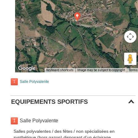
Keyboard shortcuts
Image may be subject to copyright
Terms
1
Salle Polyvalente
EQUIPEMENTS SPORTIFS
1
Salle Polyvalente
Salles polyvalentes / des fêtes / non spécialisées en
synthétique (hors gazon) disposant d’un éclairage