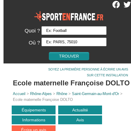
Quoi ?
Où ?
SOYEZ LA PREMIÈRE PERSONNE À ÉCRIRE UN AVIS
SUR CETTE INSTALLATION
Ecole maternelle Françoise DOLTO
Accueil
>
Rhône-Alpes
>
Rhône
>
Saint-Germain-au-Mont-d'Or
>
Ecole maternelle Françoise DOLTO
Équipements
Actualité
Informations
Avis
Écrire un avis