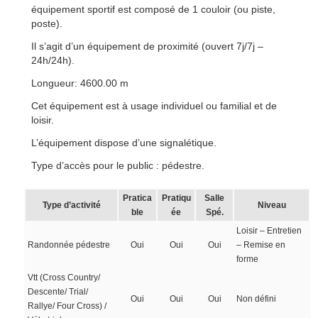
équipement sportif est composé de 1 couloir (ou piste,
poste).
Il s’agit d’un équipement de proximité (ouvert 7j/7j –
24h/24h).
Longueur: 4600.00 m
Cet équipement est à usage individuel ou familial et de
loisir.
L’équipement dispose d’une signalétique.
Type d’accès pour le public : pédestre.
Pratica
Pratiqu
Salle
Type d’activité
Niveau
ble
ée
Spé.
Loisir – Entretien
Randonnée pédestre
Oui
Oui
Oui
– Remise en
forme
Vtt (Cross Country/
Descente/ Trial/
Oui
Oui
Oui
Non défini
Rallye/ Four Cross) /