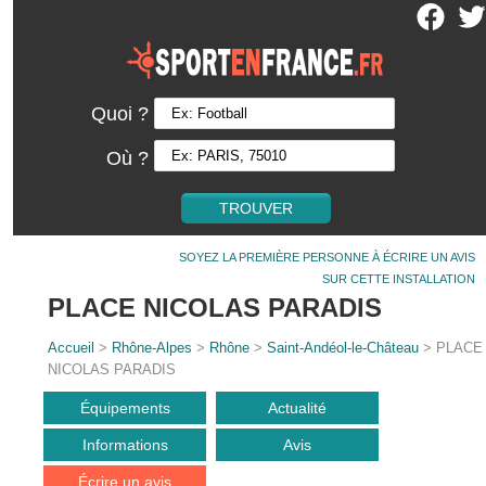
Quoi ?
Où ?
SOYEZ LA PREMIÈRE PERSONNE À ÉCRIRE UN AVIS
SUR CETTE INSTALLATION
PLACE NICOLAS PARADIS
Accueil
>
Rhône-Alpes
>
Rhône
>
Saint-Andéol-le-Château
> PLACE
NICOLAS PARADIS
Équipements
Actualité
Informations
Avis
Écrire un avis