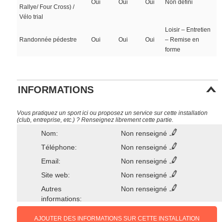
Oui
Oui
Oui
Non défini
Rallye/ Four Cross) /
Vélo trial
Loisir – Entretien
Randonnée pédestre
Oui
Oui
Oui
– Remise en
forme
INFORMATIONS
Vous pratiquez un sport ici ou proposez un service sur cette installation
(club, entreprise, etc.) ? Renseignez librement cette partie.
Nom:
Non renseigné
Téléphone:
Non renseigné
Email:
Non renseigné
Site web:
Non renseigné
Autres
Non renseigné
informations:
AJOUTER DES INFORMATIONS SUR CETTE INSTALLATION