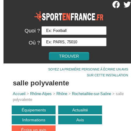
Quoi ?
Où ?
SOYEZ LA PREMIÈRE PERSONNE À ÉCRIRE UN AVIS
SUR CETTE INSTALLATION
salle polyvalente
Accueil
>
Rhône-Alpes
>
Rhône
>
Rochetaillée-sur-Saône
> salle
polyvalente
Équipements
Actualité
Informations
Avis
Écrire un avis