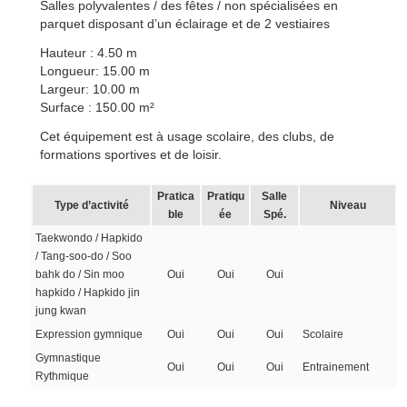
Salles polyvalentes / des fêtes / non spécialisées en
parquet disposant d’un éclairage et de 2 vestiaires
Hauteur : 4.50 m
Longueur: 15.00 m
Largeur: 10.00 m
Surface : 150.00 m²
Cet équipement est à usage scolaire, des clubs, de
formations sportives et de loisir.
Pratica
Pratiqu
Salle
Type d’activité
Niveau
ble
ée
Spé.
Taekwondo / Hapkido
/ Tang-soo-do / Soo
bahk do / Sin moo
Oui
Oui
Oui
hapkido / Hapkido jin
jung kwan
Expression gymnique
Oui
Oui
Oui
Scolaire
Gymnastique
Oui
Oui
Oui
Entrainement
Rythmique