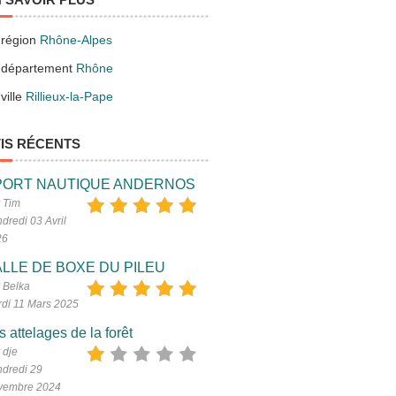
 région
Rhône-Alpes
 département
Rhône
ville
Rillieux-la-Pape
IS RÉCENTS
PORT NAUTIQUE ANDERNOS
 Tim
dredi 03 Avril
26
LLE DE BOXE DU PILEU
 Belka
di 11 Mars 2025
s attelages de la forêt
 dje
dredi 29
vembre 2024