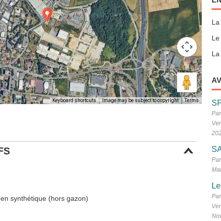
La
Le
La 
AV
Keyboard shortcuts
Image may be subject to copyright
Terms
S
Par
Ven
20
SA
FS
Par
Mar
Le
Par
 en synthétique (hors gazon)
Ven
No