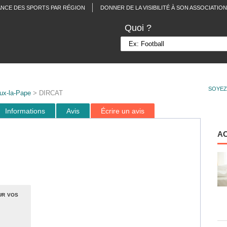
ANCE DES SPORTS PAR RÉGION
DONNER DE LA VISIBILITÉ À SON ASSOCIATION
Quoi ?
SOYEZ
eux-la-Pape
> DIRCAT
Informations
Avis
Écrire un avis
A
ur vos