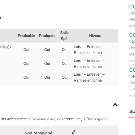
C
Par
r.
Jeu
20
Salle
C
Praticable
Pratiquée
Niveau
Spé.
G
olley) /
Loisir – Entretien –
Par
Oui
Oui
Oui
Remise en forme
Mar
20
Loisir – Entretien –
Oui
Oui
Oui
Remise en forme
C
Loisir – Entretien –
D
Oui
Oui
Oui
Remise en forme
Par
Lun
20
SU
ervice sur cette installation (club, entreprise, etc.) ? Renseignez
Non renseigné