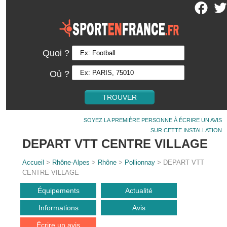
Quoi ?
Où ?
SOYEZ LA PREMIÈRE PERSONNE À ÉCRIRE UN AVIS
SUR CETTE INSTALLATION
DEPART VTT CENTRE VILLAGE
Accueil
>
Rhône-Alpes
>
Rhône
>
Pollionnay
> DEPART VTT
CENTRE VILLAGE
Équipements
Actualité
Informations
Avis
Écrire un avis