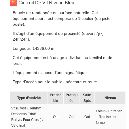
2
Circcuit De Vtt Niveau Bleu
Boucle de randonnée en surface naturelle. Cet
équipement sportif est composé de 1 couloir (ou piste,
poste).
Il s’agit d’un équipement de proximité (ouvert 7j/7j –
24h/24h).
Longueur: 14336.00 m
Cet équipement est à usage individuel ou familial et de
loisir.
L’équipement dispose d’une signalétique.
Type d’accès pour le public : pédestre et route.
Pratica
Pratiqu
Salle
Type d’activité
Niveau
ble
ée
Spé.
Vtt (Cross Country/
Loisir – Entretien
Descente/ Trial/
Oui
Oui
Oui
– Remise en
Rallye/ Four Cross) /
forme
Vélo trial