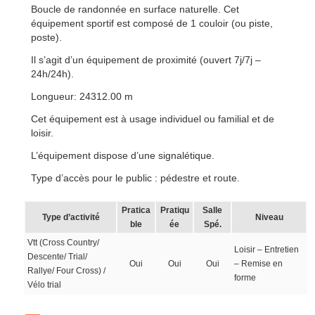
Boucle de randonnée en surface naturelle. Cet
équipement sportif est composé de 1 couloir (ou piste,
poste).
Il s’agit d’un équipement de proximité (ouvert 7j/7j –
24h/24h).
Longueur: 24312.00 m
Cet équipement est à usage individuel ou familial et de
loisir.
L’équipement dispose d’une signalétique.
Type d’accès pour le public : pédestre et route.
Pratica
Pratiqu
Salle
Type d’activité
Niveau
ble
ée
Spé.
Vtt (Cross Country/
Loisir – Entretien
Descente/ Trial/
Oui
Oui
Oui
– Remise en
Rallye/ Four Cross) /
forme
Vélo trial