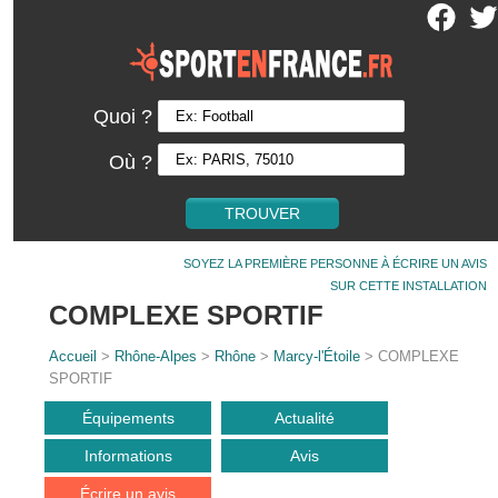
Quoi ?
Où ?
SOYEZ LA PREMIÈRE PERSONNE À ÉCRIRE UN AVIS
SUR CETTE INSTALLATION
COMPLEXE SPORTIF
Accueil
>
Rhône-Alpes
>
Rhône
>
Marcy-l'Étoile
> COMPLEXE
SPORTIF
Équipements
Actualité
Informations
Avis
Écrire un avis