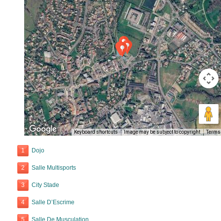
Keyboard shortcuts
Image may be subject to copyright
Terms
1
Dojo
2
Salle Multisports
3
City Stade
4
Salle D’Escrime
5
Salle De Musculation