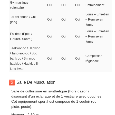
Gymnastique
Oui
Oui
Oui
Entrainement
volontaire
Loisir – Entretien
Tai chi chuan / Chi
Oui
Oui
Oui
– Remise en
gong
forme
Loisir – Entretien
Escrime (Epée /
Oui
Oui
Oui
– Remise en
Fleuret / Sabre )
forme
Taekwondo / Hapkido
/ Tang-soo-do / Soo
Compétition
bahk do / Sin moo
Oui
Oui
Oui
régionale
hapkido / Hapkido jin
jung kwan
5
Salle De Musculation
Salle de culturisme en synthétique (hors gazon)
disposant d’un éclairage et de 1 vestiaire avec douches.
Cet équipement sportif est composé de 1 couloir (ou
piste, poste).
Hauteur : 2.50 m