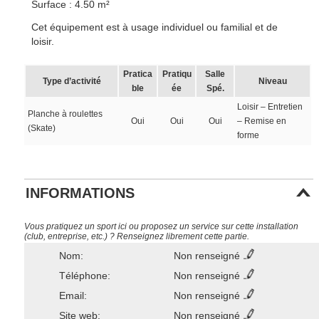
Surface : 4.50 m²
Cet équipement est à usage individuel ou familial et de
loisir.
Pratica
Pratiqu
Salle
Type d’activité
Niveau
ble
ée
Spé.
Loisir – Entretien
Planche à roulettes
Oui
Oui
Oui
– Remise en
(Skate)
forme
INFORMATIONS
Vous pratiquez un sport ici ou proposez un service sur cette installation
(club, entreprise, etc.) ? Renseignez librement cette partie.
Nom:
Non renseigné
Téléphone:
Non renseigné
Email:
Non renseigné
Site web:
Non renseigné