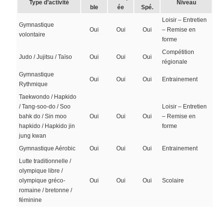
Type d’activité
Niveau
ble
ée
Spé.
Loisir – Entretien
Gymnastique
Oui
Oui
Oui
– Remise en
volontaire
forme
Compétition
Judo / Jujitsu / Taïso
Oui
Oui
Oui
régionale
Gymnastique
Oui
Oui
Oui
Entrainement
Rythmique
Taekwondo / Hapkido
/ Tang-soo-do / Soo
Loisir – Entretien
bahk do / Sin moo
Oui
Oui
Oui
– Remise en
hapkido / Hapkido jin
forme
jung kwan
Gymnastique Aérobic
Oui
Oui
Oui
Entrainement
Lutte traditionnelle /
olympique libre /
olympique gréco-
Oui
Oui
Oui
Scolaire
romaine / bretonne /
féminine