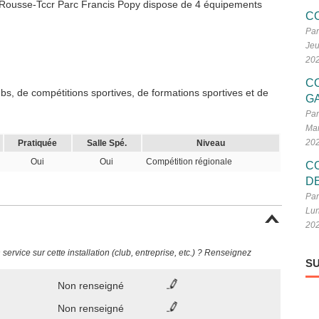
ix-Rousse-Tccr Parc Francis Popy dispose de 4 équipements
C
Par
Jeu
20
C
s, de compétitions sportives, de formations sportives et de
G
Par
Mar
20
Pratiquée
Salle Spé.
Niveau
Oui
Oui
Compétition régionale
C
D
Par
Lun
20
ervice sur cette installation (club, entreprise, etc.) ? Renseignez
SU
Non renseigné
Non renseigné