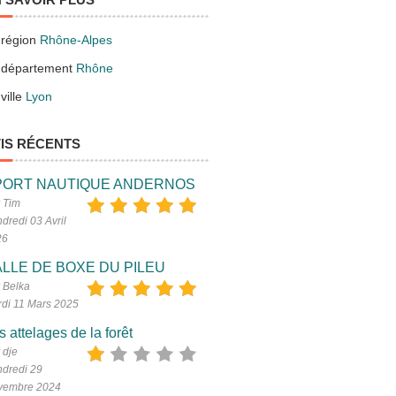
 région
Rhône-Alpes
 département
Rhône
ville
Lyon
IS RÉCENTS
PORT NAUTIQUE ANDERNOS
 Tim
dredi 03 Avril
26
LLE DE BOXE DU PILEU
 Belka
di 11 Mars 2025
s attelages de la forêt
 dje
dredi 29
vembre 2024