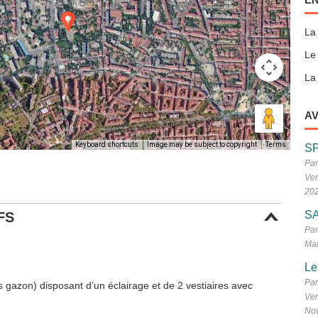
La
Le
La 
AV
Keyboard shortcuts
Image may be subject to copyright
Terms
S
Par
Ven
20
SA
FS
Par
Mar
Le
Par
s gazon) disposant d’un éclairage et de 2 vestiaires avec
Ven
No