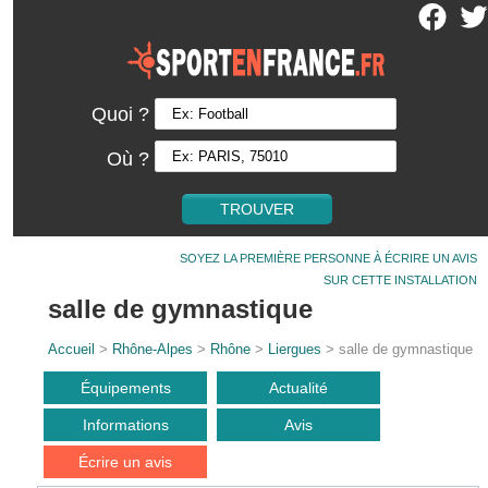
Quoi ?
Où ?
SOYEZ LA PREMIÈRE PERSONNE À ÉCRIRE UN AVIS
SUR CETTE INSTALLATION
salle de gymnastique
Accueil
>
Rhône-Alpes
>
Rhône
>
Liergues
> salle de gymnastique
Équipements
Actualité
Informations
Avis
Écrire un avis