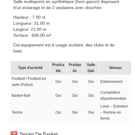
Salle multisports en synthétique (hors gazon) disposant
d’un éclairage et de 2 vestiaires avec douches
Hauteur : 7.00 m
Longueur: 31.00 m
Largeur: 21.00 m
Surface : 600.00 m²
Cet équipement est à usage scolaire, des clubs et de
loisir.
Pratica
Pratiqu
Salle
Type d’activité
Niveau
ble
ée
Spé.
Football / Football en
Oui
Oui
Oui
Entrainement
salle (Futsal)
Compétition
Basket-Ball
Oui
Oui
Oui
départementale
Loisir – Entretien
Tennis
Oui
Oui
Oui
– Remise en
forme
2
Terrain De Basket