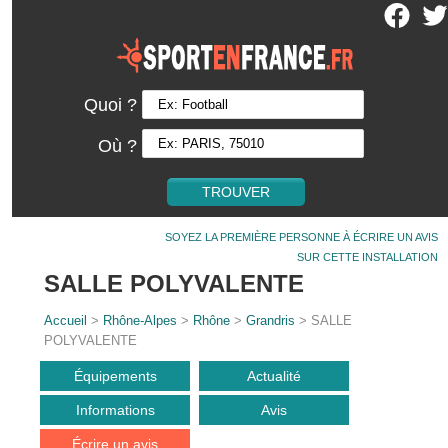
Quoi ?
Où ?
SOYEZ LA PREMIÈRE PERSONNE À ÉCRIRE UN AVIS
SUR CETTE INSTALLATION
SALLE POLYVALENTE
Accueil
>
Rhône-Alpes
>
Rhône
>
Grandris
> SALLE
POLYVALENTE
Équipements
Actualité
Informations
Avis
Écrire un avis