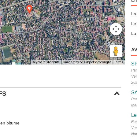
La
Le
La 
AV
Keyboard shortcuts
Image may be subject to copyright
Terms
S
Par
Ven
20
SA
FS
Par
Mar
Le
Par
 en bitume
Ven
No