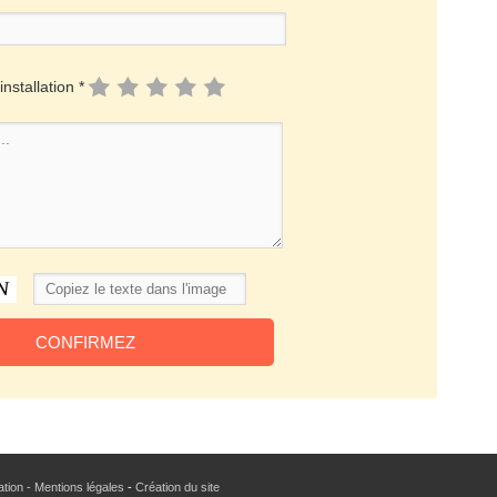
installation *
sation - Mentions légales
-
Création du site