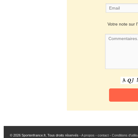
Votre note sur l'
© 2026 Sportenfrance.fr, Tous droits réservés -
A propos
-
contact
-
Conditions d'utili