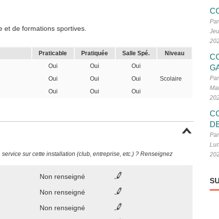
C
Par
 et de formations sportives.
Jeu
20
Praticable
Pratiquée
Salle Spé.
Niveau
C
Oui
Oui
Oui
G
Par
Oui
Oui
Oui
Scolaire
Mar
Oui
Oui
Oui
20
C
D
Par
Lun
ervice sur cette installation (club, entreprise, etc.) ? Renseignez
20
Non renseigné
SU
Non renseigné
Non renseigné