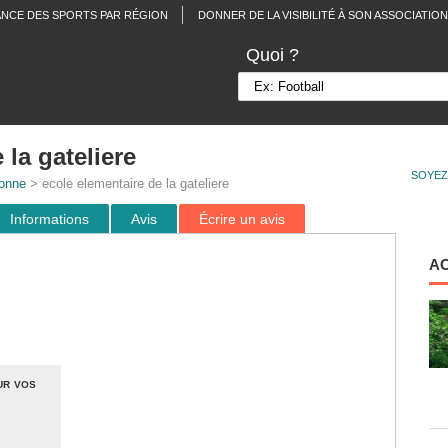
ANCE DES SPORTS PAR RÉGION
DONNER DE LA VISIBILITÉ À SON ASSOCIATION
Quoi ?
 la gateliere
SOYEZ
onne
> ecole elementaire de la gateliere
Informations
Avis
Écrire un avis
A
ur vos