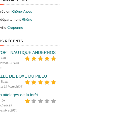
 région
Rhône-Alpes
 département
Rhône
ville
Craponne
IS RÉCENTS
PORT NAUTIQUE ANDERNOS
 Tim
dredi 03 Avril
26
LLE DE BOXE DU PILEU
 Belka
di 11 Mars 2025
s attelages de la forêt
 dje
dredi 29
vembre 2024