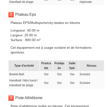
Handball de plage
régionale
2
Plateau Eps
Plateau EPS/Multisports/city-stades en bitume
Longueur: 40.00 m
Largeur: 20.00 m
Surface : 800.00 m²
Cet équipement est à usage scolaire et de formations
sportives.
Pratica
Pratiqu
Salle
Type d’activité
Niveau
ble
ée
Spé.
Basket-Ball
Oui
Oui
Oui
Scolaire
Handball / Mini hand /
Oui
Oui
Oui
Scolaire
Handball de plage
3
Piste Athlétisme
Piste d’athlétisme isolée en bitume. Cet équipement