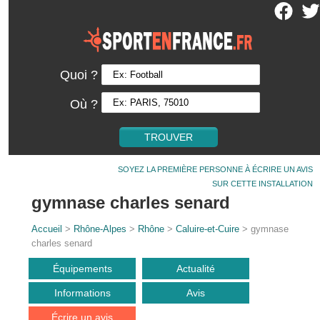
Quoi ?
Où ?
SOYEZ LA PREMIÈRE PERSONNE À ÉCRIRE UN AVIS
SUR CETTE INSTALLATION
gymnase charles senard
Accueil
>
Rhône-Alpes
>
Rhône
>
Caluire-et-Cuire
> gymnase
charles senard
Équipements
Actualité
Informations
Avis
Écrire un avis