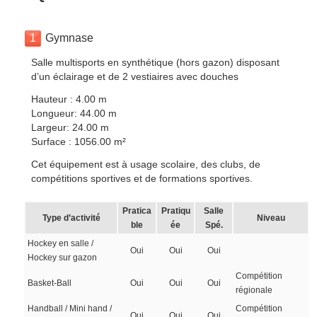
1
Gymnase
Salle multisports en synthétique (hors gazon) disposant
d’un éclairage et de 2 vestiaires avec douches
Hauteur : 4.00 m
Longueur: 44.00 m
Largeur: 24.00 m
Surface : 1056.00 m²
Cet équipement est à usage scolaire, des clubs, de
compétitions sportives et de formations sportives.
Pratica
Pratiqu
Salle
Type d’activité
Niveau
ble
ée
Spé.
Hockey en salle /
Oui
Oui
Oui
Hockey sur gazon
Compétition
Basket-Ball
Oui
Oui
Oui
régionale
Handball / Mini hand /
Compétition
Oui
Oui
Oui