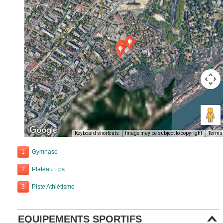
Keyboard shortcuts
Image may be subject to copyright
Terms
1
Gymnase
2
Plateau Eps
3
Piste Athlétisme
EQUIPEMENTS SPORTIFS