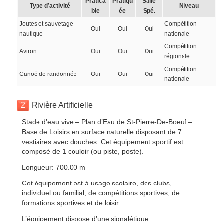
Pratica
Pratiqu
Salle
Type d’activité
Niveau
ble
ée
Spé.
Joutes et sauvetage
Compétition
Oui
Oui
Oui
nautique
nationale
Compétition
Aviron
Oui
Oui
Oui
régionale
Compétition
Canoë de randonnée
Oui
Oui
Oui
nationale
2
Rivière Artificielle
Stade d’eau vive – Plan d’Eau de St-Pierre-De-Boeuf –
Base de Loisirs en surface naturelle disposant de 7
vestiaires avec douches. Cet équipement sportif est
composé de 1 couloir (ou piste, poste).
Longueur: 700.00 m
Cet équipement est à usage scolaire, des clubs,
individuel ou familial, de compétitions sportives, de
formations sportives et de loisir.
L’équipement dispose d’une signalétique.