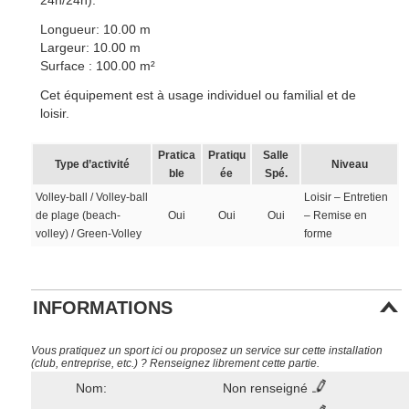
24h/24h).
Longueur: 10.00 m
Largeur: 10.00 m
Surface : 100.00 m²
Cet équipement est à usage individuel ou familial et de
loisir.
Pratica
Pratiqu
Salle
Type d’activité
Niveau
ble
ée
Spé.
Volley-ball / Volley-ball
Loisir – Entretien
de plage (beach-
Oui
Oui
Oui
– Remise en
volley) / Green-Volley
forme
INFORMATIONS
Vous pratiquez un sport ici ou proposez un service sur cette installation
(club, entreprise, etc.) ? Renseignez librement cette partie.
Nom:
Non renseigné