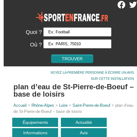
Quoi ?
Où ?
SOYEZ LA PREMIÈRE PERSONNE À ÉCRIRE UN AVIS
SUR CETTE INSTALLATION
plan d’eau de St-Pierre-de-Boeuf –
base de loisirs
Accueil
>
Rhône-Alpes
>
Loire
>
Saint-Pierre-de-Boeuf
> plan d’eau
de St-Pierre-de-Boeuf – base de loisirs
Équipements
Actualité
Informations
Avis