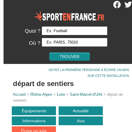
Quoi ?
Où ?
SOYEZ LA PREMIÈRE PERSONNE À ÉCRIRE UN AVIS
SUR CETTE INSTALLATION
départ de sentiers
Accueil
>
Rhône-Alpes
>
Loire
>
Saint-Marcel-d'Urfé
> départ de
sentiers
Équipements
Actualité
Informations
Avis
Écrire un avis