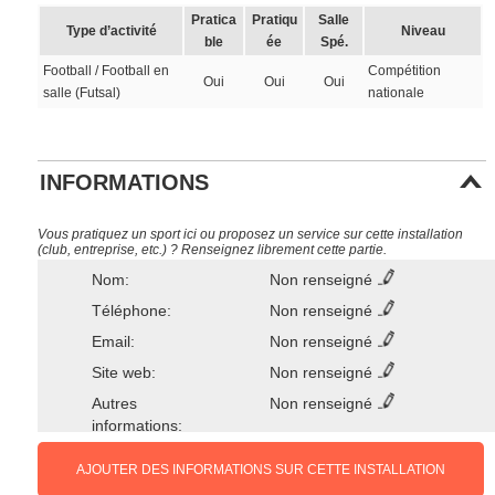
Pratica
Pratiqu
Salle
Type d’activité
Niveau
ble
ée
Spé.
Football / Football en
Compétition
Oui
Oui
Oui
salle (Futsal)
nationale
INFORMATIONS
Vous pratiquez un sport ici ou proposez un service sur cette installation
(club, entreprise, etc.) ? Renseignez librement cette partie.
Nom:
Non renseigné
Téléphone:
Non renseigné
Email:
Non renseigné
Site web:
Non renseigné
Autres
Non renseigné
informations:
AJOUTER DES INFORMATIONS SUR CETTE INSTALLATION