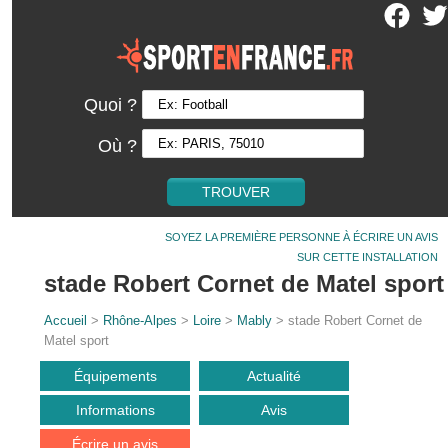
Quoi ?
Où ?
SOYEZ LA PREMIÈRE PERSONNE À ÉCRIRE UN AVIS
SUR CETTE INSTALLATION
stade Robert Cornet de Matel sport
Accueil
>
Rhône-Alpes
>
Loire
>
Mably
> stade Robert Cornet de
Matel sport
Équipements
Actualité
Informations
Avis
Écrire un avis