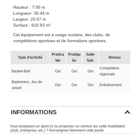
Hauteur : 7.00 m
Longueur: 30.44 m
Largeur: 20.07 m
Surface : 610.93 m²
Cet équipement est à usage scolaire, des clubs, de
compétitions sportives et de formations sportives.
Pratica
Pratiqu
Salle
Type d’activité
Niveau
ble
ée
Spé.
Compétition
Basket-Ball
Oui
Oui
Oui
régionale
Badminton, Jeu de
Oui
Oui
Oui
Entrainement
volant
INFORMATIONS
Vous pratiquez un sport ici ou proposez un service sur cette installation
(club, entreprise, etc.) ? Renseignez librement cette partie.