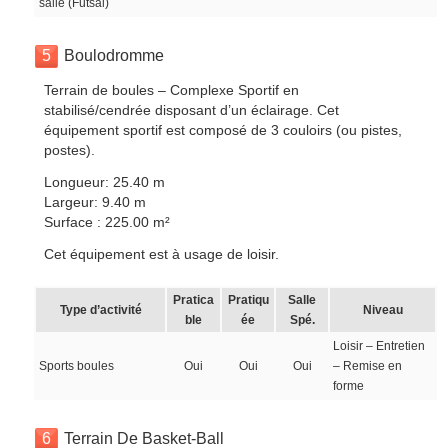
salle (Futsal)
5
Boulodromme
Terrain de boules – Complexe Sportif en
stabilisé/cendrée disposant d’un éclairage. Cet
équipement sportif est composé de 3 couloirs (ou pistes,
postes).
Longueur: 25.40 m
Largeur: 9.40 m
Surface : 225.00 m²
Cet équipement est à usage de loisir.
Pratica
Pratiqu
Salle
Type d’activité
Niveau
ble
ée
Spé.
Loisir – Entretien
Sports boules
Oui
Oui
Oui
– Remise en
forme
6
Terrain De Basket-Ball