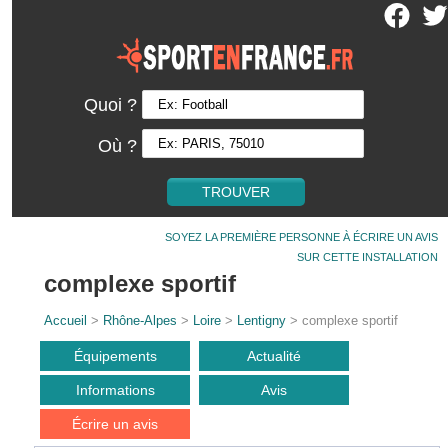
Quoi ?
Où ?
SOYEZ LA PREMIÈRE PERSONNE À ÉCRIRE UN AVIS
SUR CETTE INSTALLATION
complexe sportif
Accueil
>
Rhône-Alpes
>
Loire
>
Lentigny
> complexe sportif
Équipements
Actualité
Informations
Avis
Écrire un avis