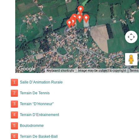
Keyboard shortcuts
Image may be subject to copyright
Terms
1
Salle D’Animation Rurale
2
Terrain De Tennis
3
Terrain “D’Honneur”
4
Terrain D’Entrainement
5
Boulodromme
6
Terrain De Basket-Ball