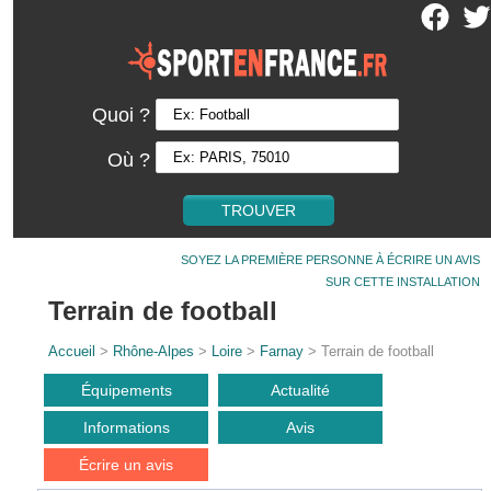
Quoi ?
Où ?
SOYEZ LA PREMIÈRE PERSONNE À ÉCRIRE UN AVIS
SUR CETTE INSTALLATION
Terrain de football
Accueil
>
Rhône-Alpes
>
Loire
>
Farnay
> Terrain de football
Équipements
Actualité
Informations
Avis
Écrire un avis