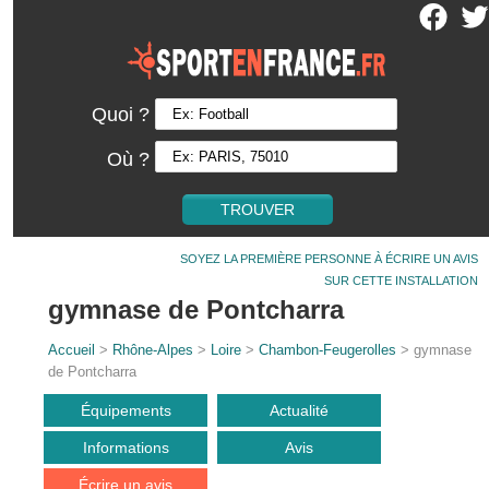
Quoi ?
Où ?
SOYEZ LA PREMIÈRE PERSONNE À ÉCRIRE UN AVIS
SUR CETTE INSTALLATION
gymnase de Pontcharra
Accueil
>
Rhône-Alpes
>
Loire
>
Chambon-Feugerolles
> gymnase
de Pontcharra
Équipements
Actualité
Informations
Avis
Écrire un avis