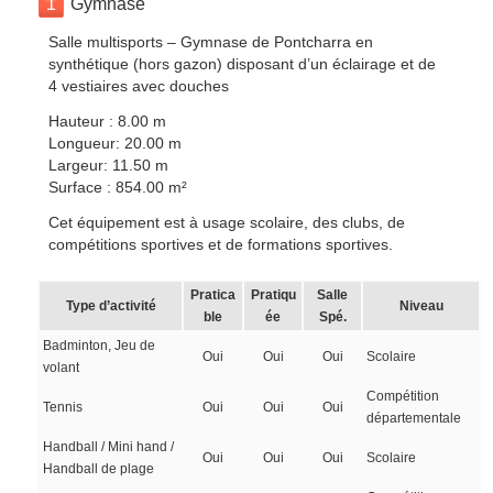
1
Gymnase
Salle multisports – Gymnase de Pontcharra en
synthétique (hors gazon) disposant d’un éclairage et de
4 vestiaires avec douches
Hauteur : 8.00 m
Longueur: 20.00 m
Largeur: 11.50 m
Surface : 854.00 m²
Cet équipement est à usage scolaire, des clubs, de
compétitions sportives et de formations sportives.
Pratica
Pratiqu
Salle
Type d’activité
Niveau
ble
ée
Spé.
Badminton, Jeu de
Oui
Oui
Oui
Scolaire
volant
Compétition
Tennis
Oui
Oui
Oui
départementale
Handball / Mini hand /
Oui
Oui
Oui
Scolaire
Handball de plage