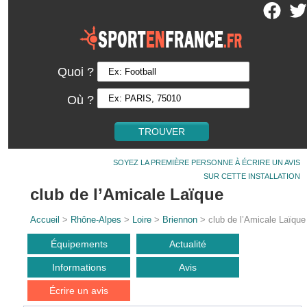
Quoi ?
Où ?
SOYEZ LA PREMIÈRE PERSONNE À ÉCRIRE UN AVIS
SUR CETTE INSTALLATION
club de l’Amicale Laïque
Accueil
>
Rhône-Alpes
>
Loire
>
Briennon
> club de l’Amicale Laïque
Équipements
Actualité
Informations
Avis
Écrire un avis