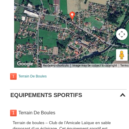
Keyboard shortcuts
Image may be subject to copyright
Terms
1
Terrain De Boules
EQUIPEMENTS SPORTIFS
1
Terrain De Boules
Terrain de boules – Club de l’Amicale Laïque en sable
disposant d’un éclairage. Cet équipement sportif est