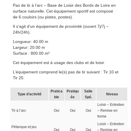
Pas de tir à l’arc – Base de Loisir des Bords de Loire en
surface naturelle. Cet équipement sportif est composé
de 6 couloirs (ou pistes, postes).
Il s’agit d’un équipement de proximité (ouvert 7j/7j –
24h/24h).
Longueur: 40.00 m
Largeur: 20.00 m
Surface : 800.00 m²
Cet équipement est à usage des clubs et de loisir.
L’équipement comprend le(s) pas de tir suivant : Tir 10 et
Tir 25.
Pratica
Pratiqu
Salle
Type d’activité
Niveau
ble
ée
Spé.
Loisir – Entretien
Tir à l’arc
Oui
Oui
Oui
– Remise en
forme
Loisir – Entretien
Pétanque et jeu
Oui
Oui
Oui
– Remise en