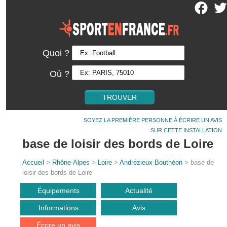
Quoi ?
Où ?
SOYEZ LA PREMIÈRE PERSONNE À ÉCRIRE UN AVIS
SUR CETTE INSTALLATION
base de loisir des bords de Loire
Accueil
>
Rhône-Alpes
>
Loire
>
Andrézieux-Bouthéon
> base de
loisir des bords de Loire
Équipements
Actualité
Informations
Avis
Écrire un avis