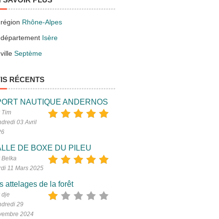
 région
Rhône-Alpes
 département
Isère
ville
Septème
IS RÉCENTS
PORT NAUTIQUE ANDERNOS
 Tim
dredi 03 Avril
26
LLE DE BOXE DU PILEU
 Belka
di 11 Mars 2025
s attelages de la forêt
 dje
dredi 29
vembre 2024