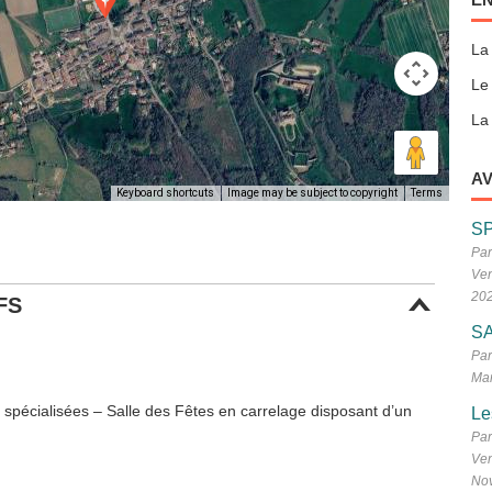
La
Le
La 
AV
Keyboard shortcuts
Image may be subject to copyright
Terms
S
Par
Ven
20
FS
SA
Par
Mar
n spécialisées – Salle des Fêtes en carrelage disposant d’un
Le
Par
Ven
No