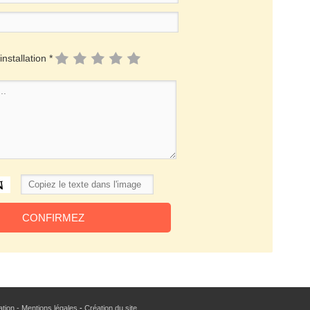
installation *
sation - Mentions légales
-
Création du site