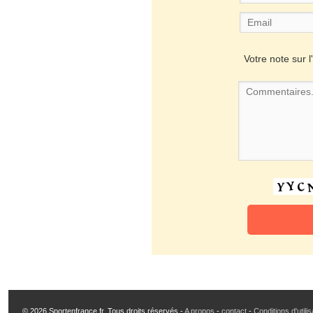
Votre note sur l'
© 2026 Sportenfrance.fr, Tous droits réservés -
A propos
-
contact
-
Conditions d'utili