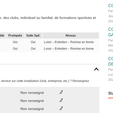
C
Par
Jeu
 des clubs, individuel ou familial, de formations sportives et
20
C
G
ble
Pratiquée
Salle Spé.
Niveau
Par
Oui
Oui
Loisir – Entretien – Remise en forme
Mar
Oui
Oui
Loisir – Entretien – Remise en forme
20
C
D
Par
Lun
20
ervice sur cette installation (club, entreprise, etc.) ? Renseignez
Non renseigné
SU
Non renseigné
Non renseigné