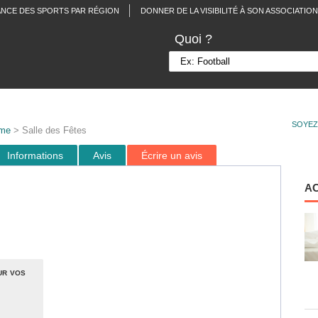
ANCE DES SPORTS PAR RÉGION
DONNER DE LA VISIBILITÉ À SON ASSOCIATION
Quoi ?
SOYEZ
me
> Salle des Fêtes
Informations
Avis
Écrire un avis
A
ur vos