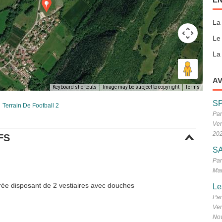
La
Le
La 
AV
Keyboard shortcuts
Image may be subject to copyright
Terms
S
Terrain De Football 2
Par
Ven
20
FS
SA
Par
Mar
drée disposant de 2 vestiaires avec douches
Le
Par
Ven
No