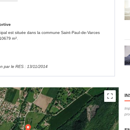
ortive
icipal est située dans la commune Saint-Paul-de-Varces
 10679 m².
ion par le RES : 13/11/2014
IN
Imp
pro
EN