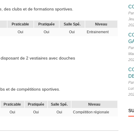
C
, des clubs et de formations sportives.
Par
Jeu
Praticable
Pratiquée
Salle Spé.
Niveau
20
Oui
Oui
Oui
Entrainement
C
G
Par
Mar
l disposant de 2 vestiaires avec douches
20
C
D
Par
Lun
s et de compétitions sportives.
20
Praticable
Pratiquée
Salle Spé.
Niveau
SU
Oui
Oui
Oui
Compétition régionale