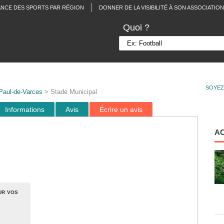
ANCE DES SPORTS PAR RÉGION
DONNER DE LA VISIBILITÉ À SON ASSOCIATION
Quoi ?
SOYEZ
Paul-de-Varces
> Stade Municipal
Informations
Avis
Écrire un avis
A
ur vos