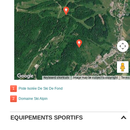
Keyboard shortcuts
Image may be subject to copyright
Terms
1
Piste Isolée De Ski De Fond
2
Domaine Ski Alpin
EQUIPEMENTS SPORTIFS