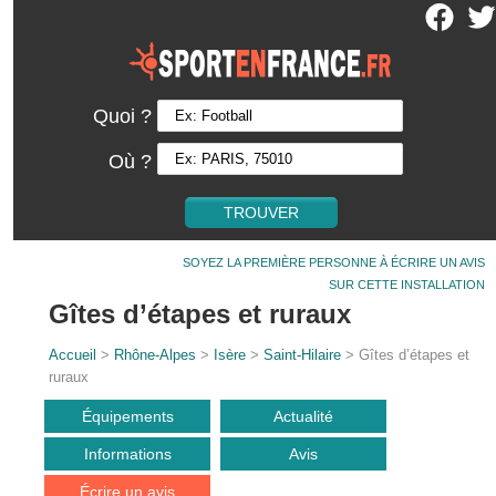
Quoi ?
Où ?
SOYEZ LA PREMIÈRE PERSONNE À ÉCRIRE UN AVIS
SUR CETTE INSTALLATION
Gîtes d’étapes et ruraux
Accueil
>
Rhône-Alpes
>
Isère
>
Saint-Hilaire
> Gîtes d’étapes et
ruraux
Équipements
Actualité
Informations
Avis
Écrire un avis