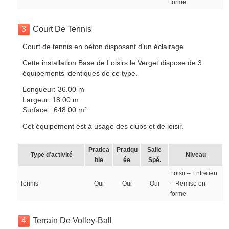
forme
3
Court De Tennis
Court de tennis en béton disposant d’un éclairage
Cette installation Base de Loisirs le Verget dispose de 3
équipements identiques de ce type.
Longueur: 36.00 m
Largeur: 18.00 m
Surface : 648.00 m²
Cet équipement est à usage des clubs et de loisir.
Pratica
Pratiqu
Salle
Type d’activité
Niveau
ble
ée
Spé.
Loisir – Entretien
Tennis
Oui
Oui
Oui
– Remise en
forme
4
Terrain De Volley-Ball