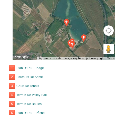
Keyboard shortcuts
Image may be subject to copyright
Terms
1
Plan D’Eau – Plage
2
Parcours De Santé
3
Court De Tennis
4
Terrain De Volley-Ball
5
Terrain De Boules
6
Plan D’Eau – Pêche