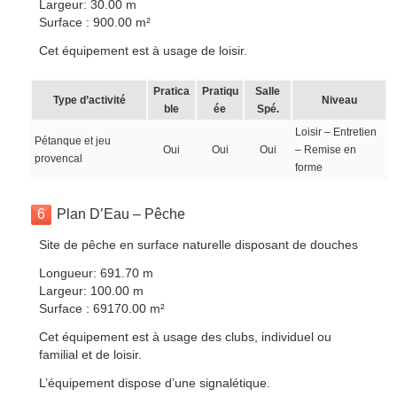
Largeur: 30.00 m
Surface : 900.00 m²
Cet équipement est à usage de loisir.
Pratica
Pratiqu
Salle
Type d’activité
Niveau
ble
ée
Spé.
Loisir – Entretien
Pétanque et jeu
Oui
Oui
Oui
– Remise en
provencal
forme
6
Plan D’Eau – Pêche
Site de pêche en surface naturelle disposant de douches
Longueur: 691.70 m
Largeur: 100.00 m
Surface : 69170.00 m²
Cet équipement est à usage des clubs, individuel ou
familial et de loisir.
L’équipement dispose d’une signalétique.