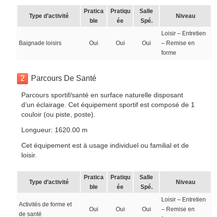
Pratica
Pratiqu
Salle
Type d’activité
Niveau
ble
ée
Spé.
Loisir – Entretien
Baignade loisirs
Oui
Oui
Oui
– Remise en
forme
2
Parcours De Santé
Parcours sportif/santé en surface naturelle disposant
d’un éclairage. Cet équipement sportif est composé de 1
couloir (ou piste, poste).
Longueur: 1620.00 m
Cet équipement est à usage individuel ou familial et de
loisir.
Pratica
Pratiqu
Salle
Type d’activité
Niveau
ble
ée
Spé.
Loisir – Entretien
Activités de forme et
Oui
Oui
Oui
– Remise en
de santé