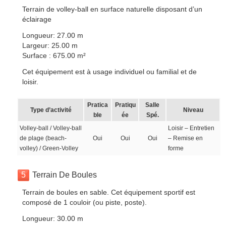
Terrain de volley-ball en surface naturelle disposant d’un
éclairage
Longueur: 27.00 m
Largeur: 25.00 m
Surface : 675.00 m²
Cet équipement est à usage individuel ou familial et de
loisir.
Pratica
Pratiqu
Salle
Type d’activité
Niveau
ble
ée
Spé.
Volley-ball / Volley-ball
Loisir – Entretien
de plage (beach-
Oui
Oui
Oui
– Remise en
volley) / Green-Volley
forme
5
Terrain De Boules
Terrain de boules en sable. Cet équipement sportif est
composé de 1 couloir (ou piste, poste).
Longueur: 30.00 m