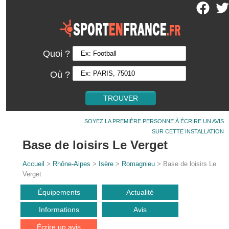
Quoi ?
Où ?
SOYEZ LA PREMIÈRE PERSONNE À ÉCRIRE UN AVIS
SUR CETTE INSTALLATION
Base de loisirs Le Verget
Accueil
>
Rhône-Alpes
>
Isère
>
Romagnieu
> Base de loisirs Le
Verget
Équipements
Actualité
Informations
Avis
Écrire un avis