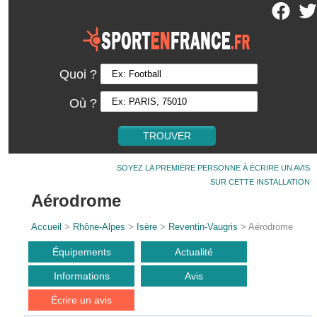
Quoi ?
Où ?
SOYEZ LA PREMIÈRE PERSONNE À ÉCRIRE UN AVIS
SUR CETTE INSTALLATION
Aérodrome
Accueil
>
Rhône-Alpes
>
Isère
>
Reventin-Vaugris
> Aérodrome
Équipements
Actualité
Informations
Avis
Écrire un avis