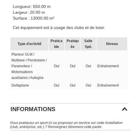
Longueur: 650.00 m
Largeur: 20.00 m
Surface : 13000.00 m²
Cet équipement est à usage des clubs et de loisir.
Pratica
Pratiqu
Salle
Type d’activité
Niveau
ble
ée
Spé.
Planeur ULM /
Multiaxe / Pendulaire /
Paramoteur /
Oui
Oui
Oui
Entrainement
Motorisations
auxiliaires / Autogire
Deltaplane
Oui
Oui
Oui
Entrainement
INFORMATIONS
Vous pratiquez un sport ici ou proposez un service sur cette installation
(club, entreprise, etc.) ? Renseignez librement cette partie.