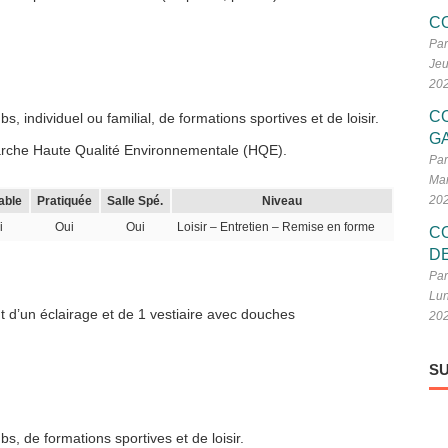
C
Par
Jeu
20
C
 individuel ou familial, de formations sportives et de loisir.
G
marche Haute Qualité Environnementale (HQE).
Par
Mar
20
able
Pratiquée
Salle Spé.
Niveau
i
Oui
Oui
Loisir – Entretien – Remise en forme
C
D
Par
Lun
 d’un éclairage et de 1 vestiaire avec douches
20
SU
, de formations sportives et de loisir.