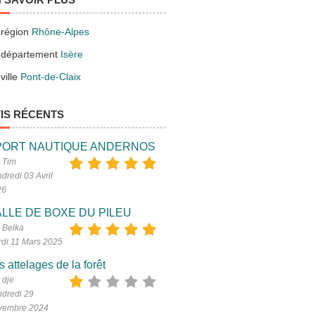
 région
Rhône-Alpes
 département
Isère
ville
Pont-de-Claix
IS RÉCENTS
PORT NAUTIQUE ANDERNOS
 Tim
dredi 03 Avril
26
LLE DE BOXE DU PILEU
 Belka
di 11 Mars 2025
s attelages de la forêt
 dje
dredi 29
vembre 2024