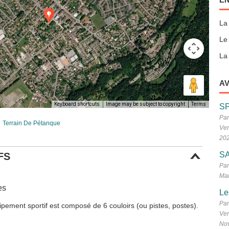
La
Le
La 
AV
Keyboard shortcuts
Image may be subject to copyright
Terms
S
Par
Terrain De Pétanque
Ven
20
SA
FS
Par
Mar
es
Le
Par
ipement sportif est composé de 6 couloirs (ou pistes, postes).
Ven
No