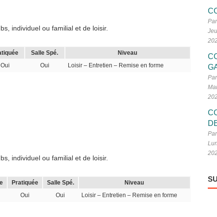
C
Par
 individuel ou familial et de loisir.
Jeu
20
atiquée
Salle Spé.
Niveau
C
Oui
Oui
Loisir – Entretien – Remise en forme
G
Par
Mar
20
C
D
Par
Lun
20
 individuel ou familial et de loisir.
SU
e
Pratiquée
Salle Spé.
Niveau
Oui
Oui
Loisir – Entretien – Remise en forme