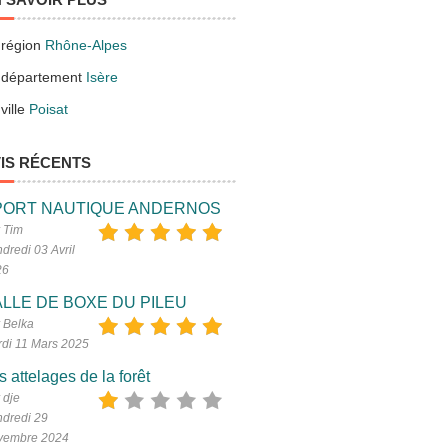
 région
Rhône-Alpes
 département
Isère
ville
Poisat
IS RÉCENTS
PORT NAUTIQUE ANDERNOS
 Tim
dredi 03 Avril
26
LLE DE BOXE DU PILEU
 Belka
di 11 Mars 2025
s attelages de la forêt
 dje
dredi 29
vembre 2024