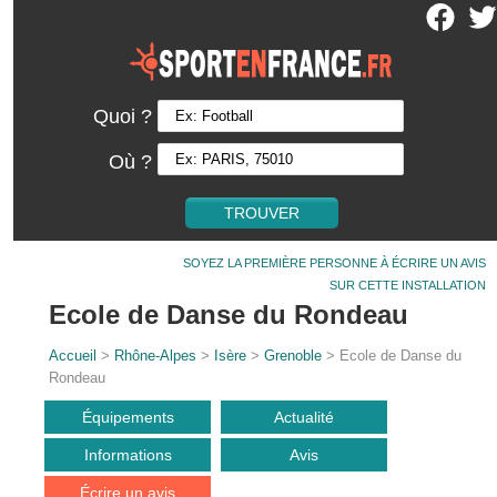
Quoi ?
Où ?
SOYEZ LA PREMIÈRE PERSONNE À ÉCRIRE UN AVIS
SUR CETTE INSTALLATION
Ecole de Danse du Rondeau
Accueil
>
Rhône-Alpes
>
Isère
>
Grenoble
> Ecole de Danse du
Rondeau
Équipements
Actualité
Informations
Avis
Écrire un avis