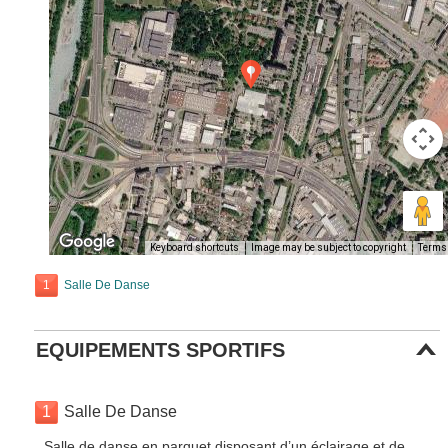
Keyboard shortcuts
Image may be subject to copyright
Terms
1
Salle De Danse
EQUIPEMENTS SPORTIFS
1
Salle De Danse
Salle de danse en parquet disposant d’un éclairage et de