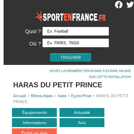
Quoi ?
Où ?
SOYEZ LA PREMIÈRE PERSONNE À ÉCRIRE UN AVIS
SUR CETTE INSTALLATION
HARAS DU PETIT PRINCE
Accueil
>
Rhône-Alpes
>
Isère
>
Eyzin-Pinet
> HARAS DU PETIT
PRINCE
Équipements
Actualité
Informations
Avis
Écrire un avis