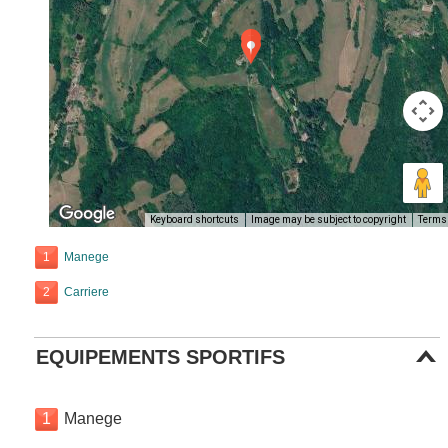
Keyboard shortcuts
Image may be subject to copyright
Terms
1
Manege
2
Carriere
EQUIPEMENTS SPORTIFS
1
Manege