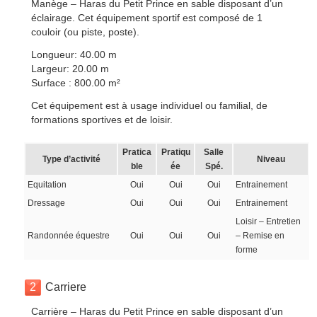
Manège – Haras du Petit Prince en sable disposant d’un
éclairage. Cet équipement sportif est composé de 1
couloir (ou piste, poste).
Longueur: 40.00 m
Largeur: 20.00 m
Surface : 800.00 m²
Cet équipement est à usage individuel ou familial, de
formations sportives et de loisir.
Pratica
Pratiqu
Salle
Type d’activité
Niveau
ble
ée
Spé.
Equitation
Oui
Oui
Oui
Entrainement
Dressage
Oui
Oui
Oui
Entrainement
Loisir – Entretien
Randonnée équestre
Oui
Oui
Oui
– Remise en
forme
2
Carriere
Carrière – Haras du Petit Prince en sable disposant d’un