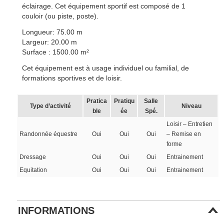
éclairage. Cet équipement sportif est composé de 1
couloir (ou piste, poste).
Longueur: 75.00 m
Largeur: 20.00 m
Surface : 1500.00 m²
Cet équipement est à usage individuel ou familial, de
formations sportives et de loisir.
Pratica
Pratiqu
Salle
Type d’activité
Niveau
ble
ée
Spé.
Loisir – Entretien
Randonnée équestre
Oui
Oui
Oui
– Remise en
forme
Dressage
Oui
Oui
Oui
Entrainement
Equitation
Oui
Oui
Oui
Entrainement
INFORMATIONS