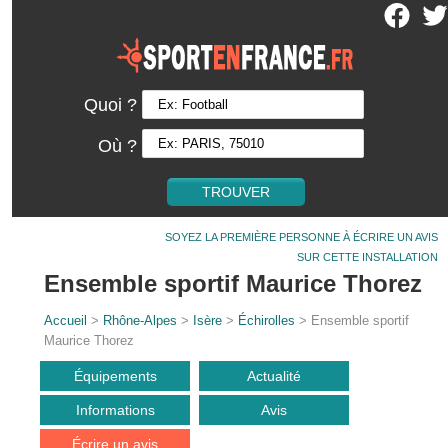
Quoi ?
Où ?
SOYEZ LA PREMIÈRE PERSONNE À ÉCRIRE UN AVIS
SUR CETTE INSTALLATION
Ensemble sportif Maurice Thorez
Accueil
>
Rhône-Alpes
>
Isère
>
Échirolles
> Ensemble sportif
Maurice Thorez
Équipements
Actualité
Informations
Avis
Écrire un avis