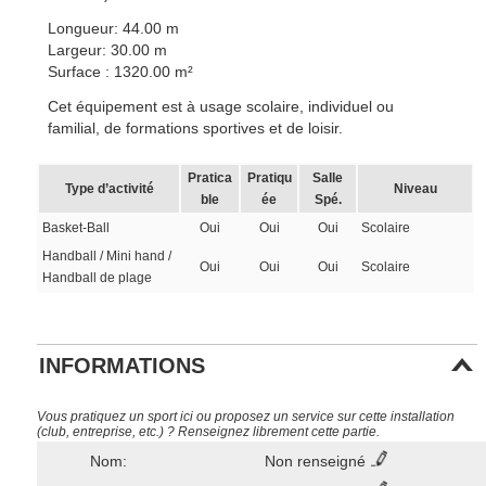
Longueur: 44.00 m
Largeur: 30.00 m
Surface : 1320.00 m²
Cet équipement est à usage scolaire, individuel ou
familial, de formations sportives et de loisir.
Pratica
Pratiqu
Salle
Type d’activité
Niveau
ble
ée
Spé.
Basket-Ball
Oui
Oui
Oui
Scolaire
Handball / Mini hand /
Oui
Oui
Oui
Scolaire
Handball de plage
INFORMATIONS
Vous pratiquez un sport ici ou proposez un service sur cette installation
(club, entreprise, etc.) ? Renseignez librement cette partie.
Nom:
Non renseigné