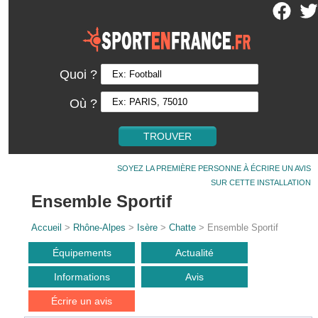
Quoi ?
Où ?
SOYEZ LA PREMIÈRE PERSONNE À ÉCRIRE UN AVIS
SUR CETTE INSTALLATION
Ensemble Sportif
Accueil
>
Rhône-Alpes
>
Isère
>
Chatte
> Ensemble Sportif
Équipements
Actualité
Informations
Avis
Écrire un avis