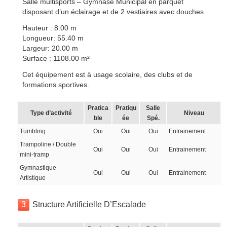
Salle multisports – Gymnase Municipal en parquet
disposant d’un éclairage et de 2 vestiaires avec douches
Hauteur : 8.00 m
Longueur: 55.40 m
Largeur: 20.00 m
Surface : 1108.00 m²
Cet équipement est à usage scolaire, des clubs et de
formations sportives.
Pratica
Pratiqu
Salle
Type d’activité
Niveau
ble
ée
Spé.
Tumbling
Oui
Oui
Oui
Entrainement
Trampoline / Double
Oui
Oui
Oui
Entrainement
mini-tramp
Gymnastique
Oui
Oui
Oui
Entrainement
Artistique
3
Structure Artificielle D’Escalade