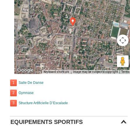
Keyboard shortcuts
Image may be subject to copyright
Terms
1
Salle De Danse
2
Gymnase
3
Structure Artificielle D’Escalade
EQUIPEMENTS SPORTIFS