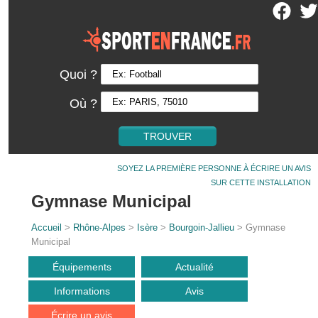
Quoi ?
Où ?
SOYEZ LA PREMIÈRE PERSONNE À ÉCRIRE UN AVIS
SUR CETTE INSTALLATION
Gymnase Municipal
Accueil
>
Rhône-Alpes
>
Isère
>
Bourgoin-Jallieu
> Gymnase
Municipal
Équipements
Actualité
Informations
Avis
Écrire un avis