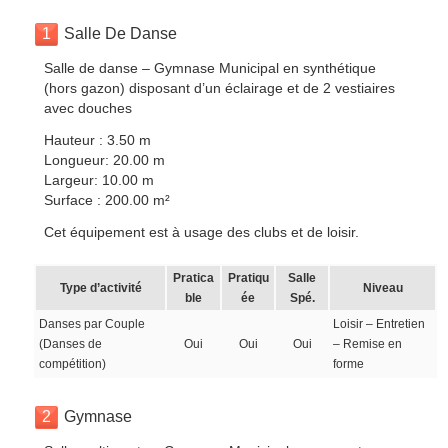
1
Salle De Danse
Salle de danse – Gymnase Municipal en synthétique
(hors gazon) disposant d’un éclairage et de 2 vestiaires
avec douches
Hauteur : 3.50 m
Longueur: 20.00 m
Largeur: 10.00 m
Surface : 200.00 m²
Cet équipement est à usage des clubs et de loisir.
Pratica
Pratiqu
Salle
Type d’activité
Niveau
ble
ée
Spé.
Danses par Couple
Loisir – Entretien
(Danses de
Oui
Oui
Oui
– Remise en
compétition)
forme
2
Gymnase