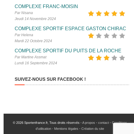
COMPLEXE FRANC-MOISIN
Par Nisana
Jeudi 14 Novembre 2024
COMPLEXE SPORTIF ESPACE GASTON CHIRAC
Par Helena
Mardi 22 Octobre 2024
COMPLEXE SPORTIF DU PUITS DE LA ROCHE
Par Martine Assmat
Lundi 16 Septembre 2024
SUIVEZ-NOUS SUR FACEBOOK !
© 2026 Sportenfrance.fr, Tous droits réservés -
A propos
-
contact
-
Conditions
d'utilisation - Mentions légales
-
Création du site