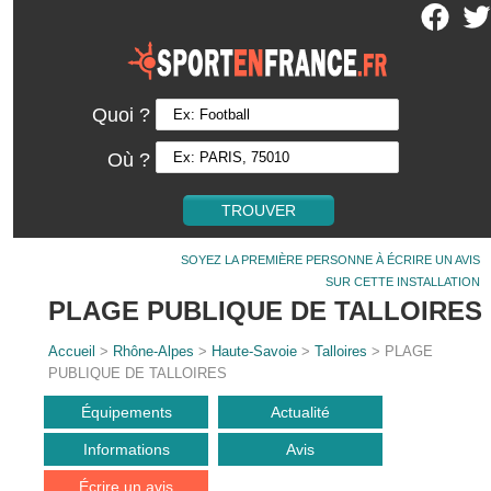
Quoi ?
Où ?
SOYEZ LA PREMIÈRE PERSONNE À ÉCRIRE UN AVIS
SUR CETTE INSTALLATION
PLAGE PUBLIQUE DE TALLOIRES
Accueil
>
Rhône-Alpes
>
Haute-Savoie
>
Talloires
> PLAGE
PUBLIQUE DE TALLOIRES
Équipements
Actualité
Informations
Avis
Écrire un avis