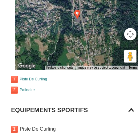
Keyboard shortcuts
Image may be subject to copyright
Terms
1
Piste De Curling
2
Patinoire
EQUIPEMENTS SPORTIFS
1
Piste De Curling