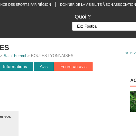
ANCE DES SPORTS PAR RÉGION
DONNER DE LA VISIBILITÉ À SON ASSOCIATION
Quoi ?
ES
SOYEZ
>
Saint-Ferréol
> BOULES LYONNAISES
Informations
Avis
Écrire un avis
A
ur vos