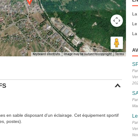
La
Le
La 
AV
Keyboard shortcuts
Image may be subject to copyright
Terms
S
Par
Ven
20
FS
SA
Par
Mar
es en sable disposant d’un éclairage. Cet équipement sportif
Le
es, postes).
Par
Ven
No