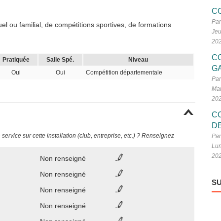
C
Par
l ou familial, de compétitions sportives, de formations
Jeu
20
C
Pratiquée
Salle Spé.
Niveau
G
Oui
Oui
Compétition départementale
Par
Mar
20
C
D
ervice sur cette installation (club, entreprise, etc.) ? Renseignez
Par
Lun
20
Non renseigné
Non renseigné
SU
Non renseigné
Non renseigné