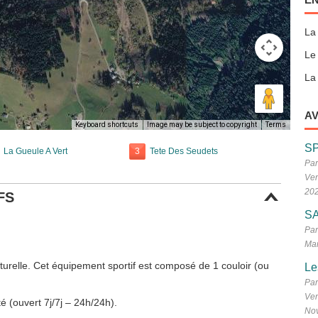
La
Le
La 
AV
Keyboard shortcuts
Image may be subject to copyright
Terms
S
La Gueule A Vert
3
Tete Des Seudets
Par
Ven
20
FS
SA
Par
Mar
urelle. Cet équipement sportif est composé de 1 couloir (ou
Le
Par
Ven
é (ouvert 7j/7j – 24h/24h).
No