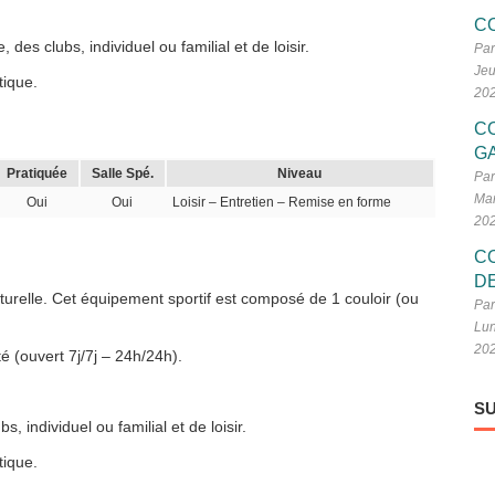
C
des clubs, individuel ou familial et de loisir.
Par
Jeu
tique.
20
C
G
Pratiquée
Salle Spé.
Niveau
Par
Mar
Oui
Oui
Loisir – Entretien – Remise en forme
20
C
D
urelle. Cet équipement sportif est composé de 1 couloir (ou
Par
Lun
20
é (ouvert 7j/7j – 24h/24h).
SU
 individuel ou familial et de loisir.
tique.