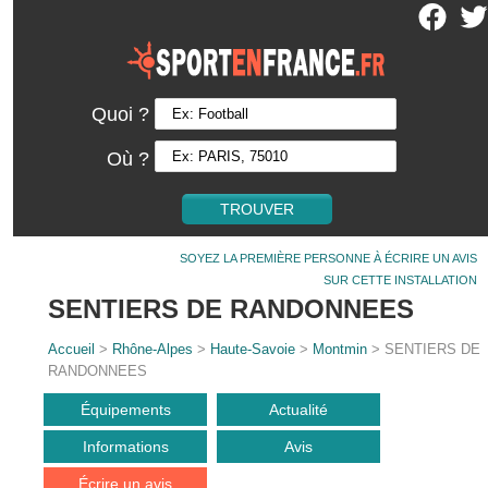
Quoi ?
Où ?
SOYEZ LA PREMIÈRE PERSONNE À ÉCRIRE UN AVIS
SUR CETTE INSTALLATION
SENTIERS DE RANDONNEES
Accueil
>
Rhône-Alpes
>
Haute-Savoie
>
Montmin
> SENTIERS DE
RANDONNEES
Équipements
Actualité
Informations
Avis
Écrire un avis