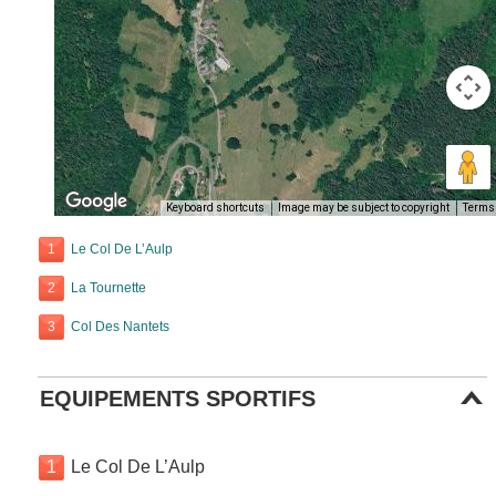
Keyboard shortcuts
Image may be subject to copyright
Terms
1
Le Col De L’Aulp
2
La Tournette
3
Col Des Nantets
EQUIPEMENTS SPORTIFS
1
Le Col De L’Aulp