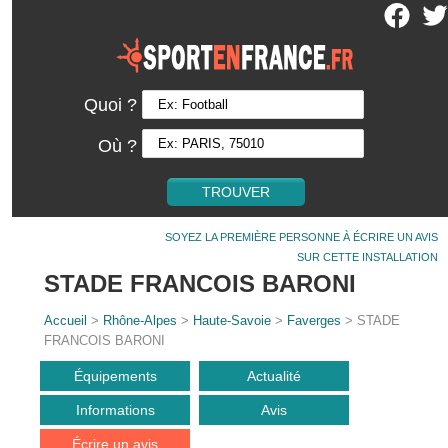
Quoi ?
Où ?
SOYEZ LA PREMIÈRE PERSONNE À ÉCRIRE UN AVIS
SUR CETTE INSTALLATION
STADE FRANCOIS BARONI
Accueil
>
Rhône-Alpes
>
Haute-Savoie
>
Faverges
> STADE
FRANCOIS BARONI
Équipements
Actualité
Informations
Avis
Écrire un avis