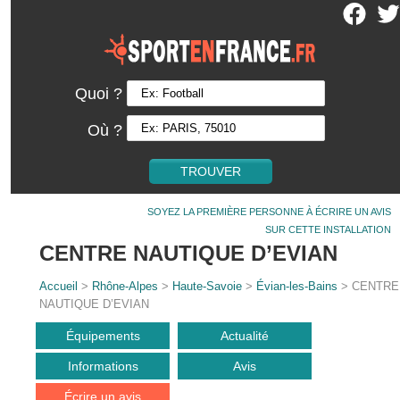
Quoi ?
Où ?
SOYEZ LA PREMIÈRE PERSONNE À ÉCRIRE UN AVIS
SUR CETTE INSTALLATION
CENTRE NAUTIQUE D’EVIAN
Accueil
>
Rhône-Alpes
>
Haute-Savoie
>
Évian-les-Bains
> CENTRE
NAUTIQUE D’EVIAN
Équipements
Actualité
Informations
Avis
Écrire un avis