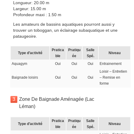
Longueur: 20.00 m
Largeur: 15.00 m
Profondeur maxi : 1.50 m
Les amateurs de bassins aquatiques pourront aussi y
trouver un toboggan, un éclairage subaquatique et une
pataugeoire.
Pratica
Pratiqu
Salle
Type d’activité
Niveau
ble
ée
Spé.
Aquagym
Oui
Oui
Oui
Entrainement
Loisir – Entretien
Baignade loisirs
Oui
Oui
Oui
– Remise en
forme
3
Zone De Baignade Aménagée (Lac
Léman)
Pratica
Pratiqu
Salle
Type d’activité
Niveau
ble
ée
Spé.