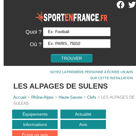
Quoi ?
Où ?
SOYEZ LA PREMIÈRE PERSONNE À ÉCRIRE UN AVIS
SUR CETTE INSTALLATION
LES ALPAGES DE SULENS
Accueil
>
Rhône-Alpes
>
Haute-Savoie
>
Clefs
> LES ALPAGES DE
SULENS
Équipements
Actualité
Informations
Avis
Écrire un avis